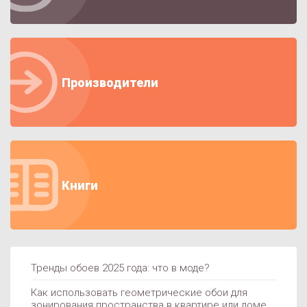
Производители
Книги
Тренды обоев 2025 года: что в моде?
ДИЗАЙН
Как использовать геометрические обои для
зонирования пространства в квартире или доме