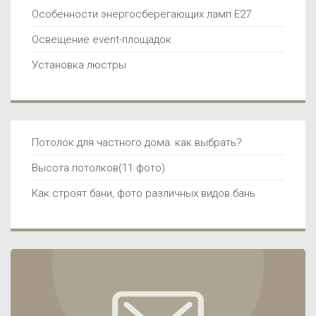
Особенности энергосберегающих ламп Е27
ОСВЕЩЕНИЕ
Освещение event-площадок
Установка люстры
Потолок для частного дома: как выбрать?
НЕ ТОЛЬКО В КВАРТИРЕ
Высота потолков(11 фото)
Как строят бани, фото различных видов бань