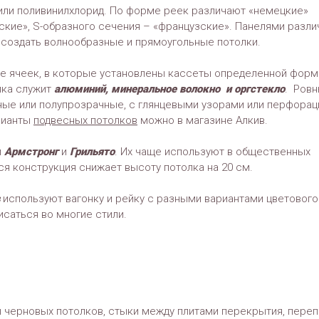
или поливинилхлорид. По форме реек различают «немецкие»
ские», S-образного сечения – «французские». Панелями разли
 создать волнообразные и прямоугольные потолки.
е ячеек, в которые установлены кассеты определенной форм
лка служит
алюминий, минеральное волокно и оргстекло
. Ров
ные или полупрозрачные, с глянцевыми узорами или перфорац
рианты
подвесных потолков
можно в магазине Алкив.
й
Армстронг
и
Грильято
. Их чаще используют в общественных
ся конструкция снижает высоту потолка на 20 см.
используют вагонку и рейку с разными вариантами цветового
исаться во многие стили.
 черновых потолков, стыки между плитами перекрытия, пере