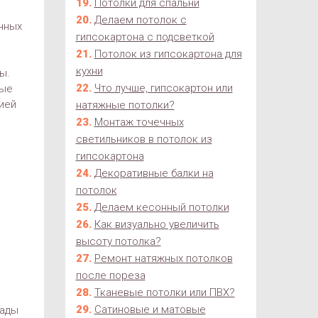
Потолки для спальни
Делаем потолок с
чных
гипсокартона с подсветкой
Потолок из гипсокартона для
кухни
ы.
Что лучше, гипсокартон или
ные
ией
натяжные потолки?
Монтаж точечных
светильников в потолок из
гипсокартона
Декоративные балки на
потолок
Делаем кесонный потолки
Как визуально увеличить
высоту потолка?
Ремонт натяжных потолков
после пореза
Тканевые потолки или ПВХ?
Сатиновые и матовые
пады