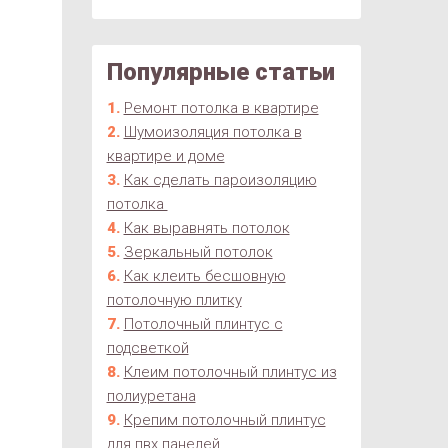
Популярные статьи
Ремонт потолка в квартире
Шумоизоляция потолка в
квартире и доме
Как сделать пароизоляцию
потолка
Как выравнять потолок
Зеркальный потолок
Как клеить бесшовную
потолочную плитку
Потолочный плинтус с
подсветкой
Клеим потолочный плинтус из
полиуретана
Крепим потолочный плинтус
для пвх панелей