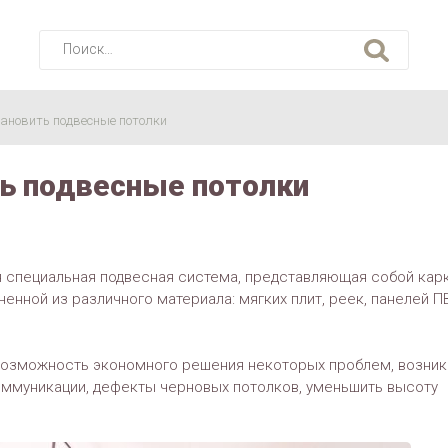
Найти:
тановить подвесные потолки
ть подвесные потолки
я специальная подвесная система, представляющая собой кар
енной из различного материала: мягких плит, реек, панелей П
 возможность экономного решения некоторых проблем, возни
оммуникации, дефекты черновых потолков, уменьшить высоту