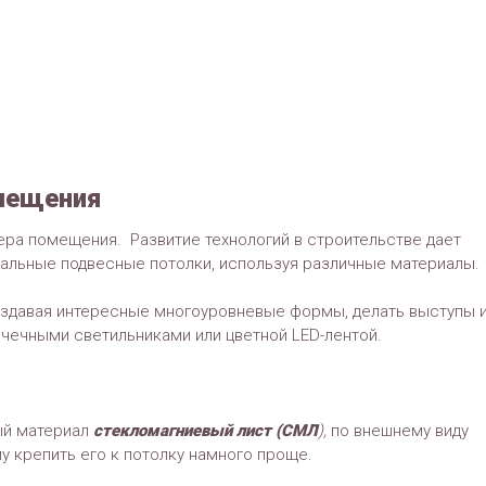
омещения
ьера помещения. Развитие технологий в строительстве дает
альные подвесные потолки, используя различные материалы.
создавая интересные многоуровневые формы, делать выступы 
чечными светильниками или цветной LED-лентой.
ый материал
стекломагниевый лист (СМЛ
),
по внешнему виду
у крепить его к потолку намного проще.