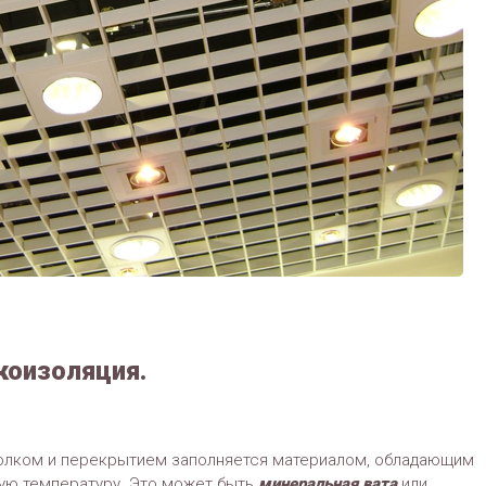
коизоляция.
олком и перекрытием заполняется материалом, обладающим
ую температуру. Это может быть
минеральная вата
или