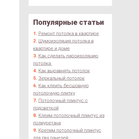
Популярные статьи
Ремонт потолка в квартире
Шумоизоляция потолка в
квартире и доме
Как сделать пароизоляцию
потолка
Как выравнять потолок
Зеркальный потолок
Как клеить бесшовную
потолочную плитку
Потолочный плинтус с
подсветкой
Клеим потолочный плинтус из
полиуретана
Крепим потолочный плинтус
для пвх панелей