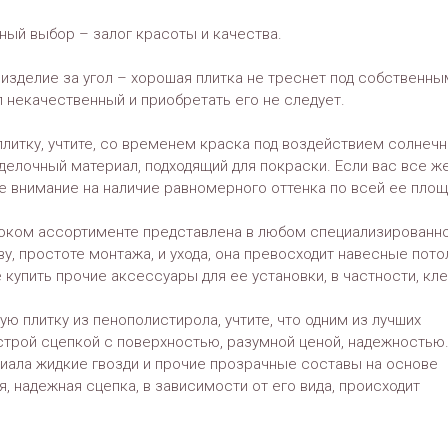
ный выбор – залог красоты и качества.
 изделие за угол – хорошая плитка не треснет под собственны
 некачественный и приобретать его не следует.
литку, учтите, со временем краска под воздействием солнеч
делочный материал, подходящий для покраски. Если вас все ж
е внимание на наличие равномерного оттенка по всей ее площ
роком ассортименте представлена в любом специализированн
ву, простоте монтажа, и ухода, она превосходит навесные пото
 купить прочие аксессуары для ее установки, в частности, кле
ю плитку из пенополистирола, учтите, что одним из лучших
строй сцепкой с поверхностью, разумной ценой, надежностью
иала жидкие гвозди и прочие прозрачные составы на основе
, надежная сцепка, в зависимости от его вида, происходит